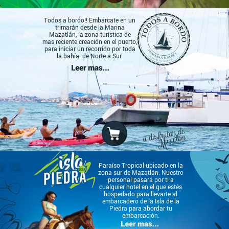
Todos a bordo!! Embárcate en un
trimarán desde la Marina
Mazatlán, la zona turística de
mas reciente creación en el puerto,
para iniciar un recorrido por toda
la bahía de Norte a Sur.
Paraíso Tropical ubicado en la
zona sur de Mazatlán. Nuestro
personal pasará por ti a
cualquier hotel en el que estés
hospedado para llevarte al
embarcadero de la Isla de la
Piedra para abordar tu
embarcación.