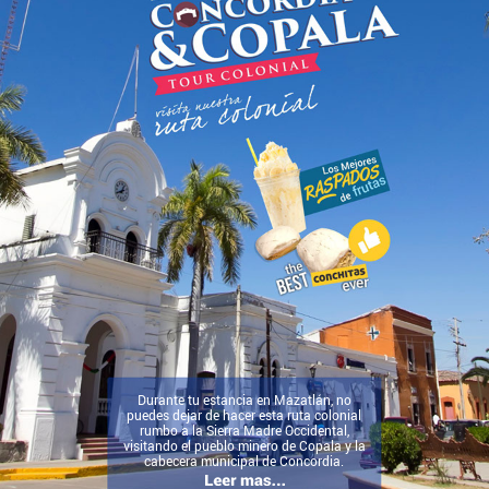
Durante tu estancia en Mazatlán, no
puedes dejar de hacer esta ruta colonial
rumbo a la Sierra Madre Occidental,
visitando el pueblo minero de Copala y la
cabecera municipal de Concordia.