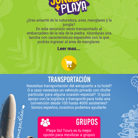
¿Eres amante de la naturaleza, aves, manglares y la
jungla?
En esta excursión serás transportado al
embarcadero de la Isla de la piedra. Abordarás una
lancha con características especiales con la que
podrás ingresar al área de manglares.
Necesitas transportación del aeropuerto a tu hotel?
O a caso necesitas un vehículo privado con chofer
particular para alguna ocasión especial? O quizá
apoyo con la logística y transporte para toda una
convención desde 100 hasta 4000 asistentes?
Somos expertos, nosotros podemos ayudarte.
Playa Sol Tours es tu mejor
opción para movilizar a grupos