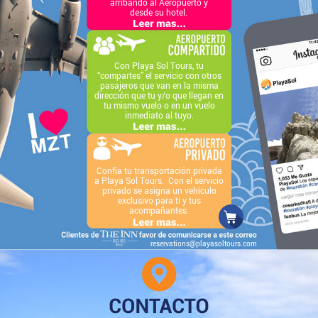
arribando al Aeropuerto y
desde su hotel.
Con Playa Sol Tours, tu
“compartes” el servicio con otros
pasajeros que van en la misma
dirección que tu y/o que llegan en
tu mismo vuelo o en un vuelo
inmediato al tuyo.
Confía tu transportación privada
a Playa Sol Tours. Con el servicio
privado se asigna un vehículo
exclusivo para ti y tus
acompañantes.
reservations@playasoltours.com