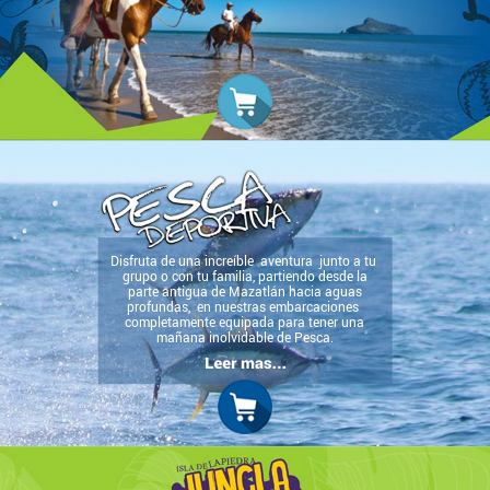
Disfruta de una increíble aventura junto a tu
grupo o con tu familia, partiendo desde la
parte antigua de Mazatlán hacia aguas
profundas, en nuestras embarcaciones
completamente equipada para tener una
mañana inolvidable de Pesca.